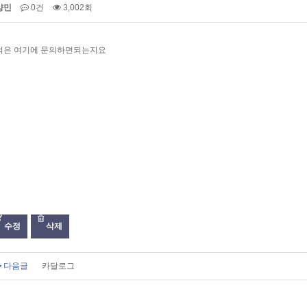
양민
0건
3,002회
적은 여기에 문의하면되는지요
수정
삭제
다음글
카달로그